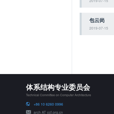
2019-07-15
包云岗
2019-07-15
体系结构专业委员会
Technical Committee on Computer Architecture
+86 10 6260 0996
arch AT ccf.org.cn