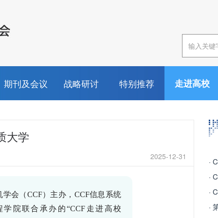
期刊及会议
战略研讨
特别推荐
走进高校
质大学
2025-12-31
·
·
·
机学会（
CCF
）主办，
CCF
信息系统
程学院联合承办的“
CCF
走进高校