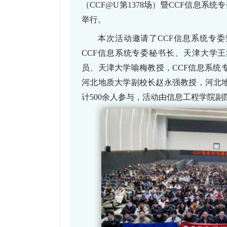
（
CCF@U
第
1378
场）暨
CCF
信息系统专
举行。
本次活动邀请了
CCF
信息系统专委
CCF
信息系统专委秘书长、天津大学王
员、天津大学喻梅教授，
CCF
信息系统
河北地质大学副校长赵永强教授，河北
计
500
余人参与，活动由信息工程学院副