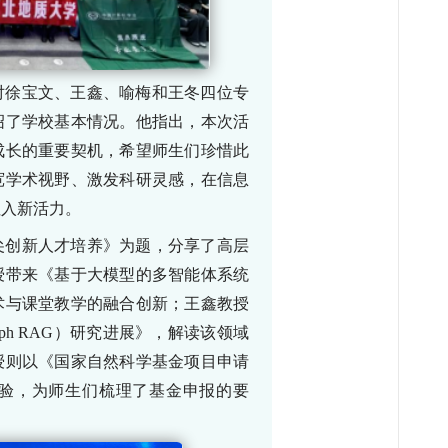
对徐宝文、王鑫、喻梅和王冬四位专
绍了学校基本情况。他指出，
本次活
成长的重要契机，希望师生们珍惜此
宽学术视野、激发科研灵感，在信息
注入新活力。
尖创新人才培养》为题，分享了高层
授带来《基于大模型的多智能体系统
术与课堂教学的融合创新；王鑫教授
aph RAG
）研究进展》，解读该领域
授则以《国家自然科学基金项目申请
验，为师生们梳理了基金申报的要