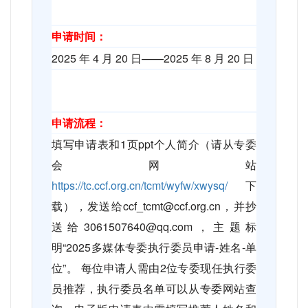
申请时间：
2025
年
4
月
20
日——
2025
年
8
月
20
日
申请流程：
填写申请表和
1
页
ppt
个人简介（请从专委
会网站
https://tc.ccf.org.cn/tcmt/wyfw/xwysq/
下
载），发送给
ccf_tcmt@ccf.org.cn
，并抄
送给
3061507640@qq.com
，主题标
明“
2025
多媒体专委执行委员申请
-
姓名
-
单
位”。 每位申请人需由
2
位专委现任执行委
员推荐，执行委员名单可以从专委网站查