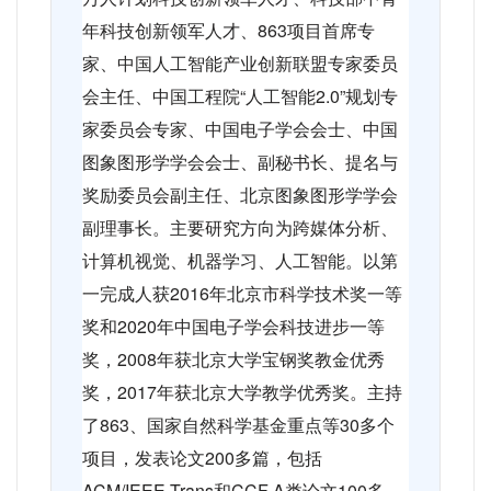
年科技创新领军人才、
863
项目首席专
家、中国人工智能产业创新联盟专家委员
会主任、中国工程院“人工智能
2.0”
规划专
家委员会专家、中国电子学会会士、中国
图象图形学学会会士、副秘书长、提名与
奖励委员会副主任、北京图象图形学学会
副理事长。主要研究方向为跨媒体分析、
计算机视觉、机器学习、人工智能。以第
一完成人获
2016
年北京市科学技术奖一等
奖和
2020
年中国电子学会科技进步一等
奖，
2008
年获北京大学宝钢奖教金优秀
奖，
2017
年获北京大学教学优秀奖。主持
了
863
、国家自然科学基金重点等
30
多个
项目，发表论文
200
多篇，包括
ACM/IEEE Trans
和
CCF A
类论文
100
多