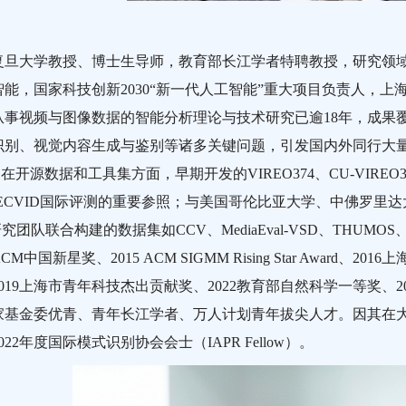
复旦大学教授、博士生导师，教育部长江学者特聘教授，研究领
智能，国家科技创新2030“新一代人工智能”重大项目负责人，
从事视频与图像数据的智能分析理论与技术研究已逾18年，成果
识别、视觉内容生成与鉴别等诸多关键问题，引发国内外同行大量跟
。在开源数据和工具集方面，早期开发的VIREO374、CU-VIR
ECVID国际评测的重要参照；与美国哥伦比亚大学、中佛罗里达大学、
的研究团队联合构建的数据集如CCV、MediaEval-VSD、THUM
M中国新星奖、2015 ACM SIGMM Rising Star Award、
019上海市青年科技杰出贡献奖、2022教育部自然科学一等奖、
家基金委优青、青年长江学者、万人计划青年拔尖人才。因其在
22年度国际模式识别协会会士（IAPR Fellow）。