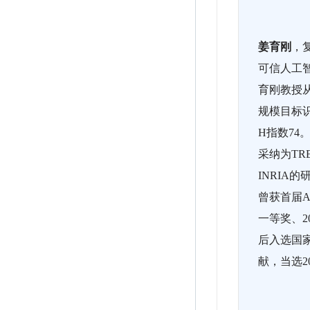
姜育刚
，
可信人工
育刚教授
规模目标
H指数74
采纳为TR
INRIA
曾获首届AC
一等奖、2
后入选国
献，当选20