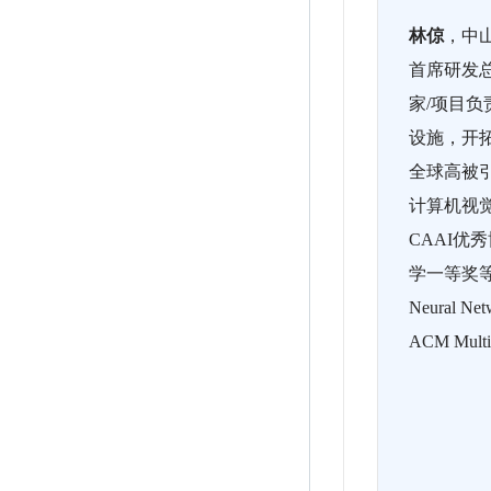
林倞
，中山
首席研发
家/项目负
设施，开拓
全球高被引
计算机视觉
CAAI
学一等奖等荣誉。
Neural N
ACM Mu