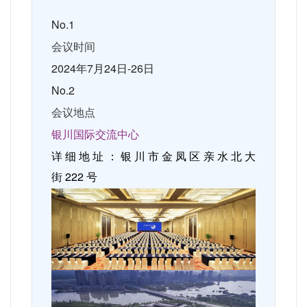
No.1
会议时间
2024
年
7
月
24
日
-26
日
No.2
会议地点
银川国际交流中心
详细地址：银川市金凤区亲水北大
街
222
号