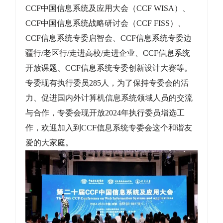
CCF
中国信息系统及应用大会（
CCF WISA
）、
CCF
中国信息系统战略研讨会（
CCF FISS
）、
CCF
信息系统专委启智会、
CCF
信息系统专委边
疆行
/
老区行
/
走进高校
/
走进企业、
CCF
信息系统
开放课题、
CCF
信息系统专委创新设计大赛等。
专委现有执行委员
285
人，为了保持专委会的活
力、促进国内外计算机信息系统领域人员的交流
与合作，专委会现开放
2024
年执行委员增选工
作，欢迎加入到
CCF
信息系统专委会这个和谐友
爱的大家庭。