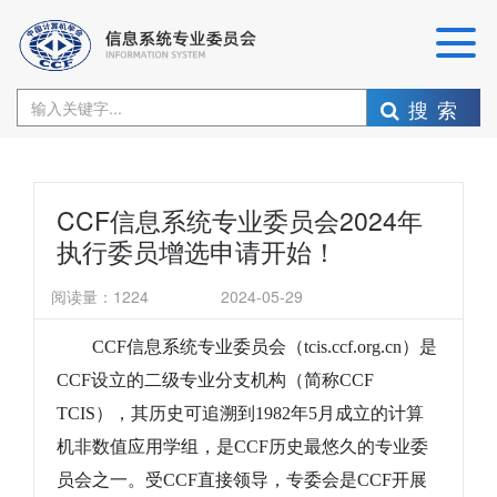
搜索
CCF信息系统专业委员会2024年
执行委员增选申请开始！
阅读量：
1224
2024-05-29
CCF
信息系统专业委员会（
tcis.ccf.org.cn
）是
CCF
设立的二级专业分支机构（简称
CCF
TCIS
），其历史可追溯到
1982
年
5
月成立的计算
机非数值应用学组，是
CCF
历史最悠久的专业委
员会之一。受
CCF
直接领导，专委会是
CCF
开展